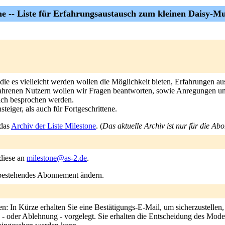
ne -- Liste für Erfahrungsaustausch zum kleinen Daisy-Mul
die es vielleicht werden wollen die Möglichkeit bieten, Erfahrungen a
erfahrenen Nutzern wollen wir Fragen beantworten, sowie Anregungen un
ich besprochen werden.
eiger, als auch für Fortgeschrittene.
 das
Archiv der Liste Milestone
. (
Das aktuelle Archiv ist nur für die Ab
 diese an
milestone@as-2.de
.
n bestehendes Abonnement ändern.
n: In Kürze erhalten Sie eine Bestätigungs-E-Mail, um sicherzustellen,
- oder Ablehnung - vorgelegt. Sie erhalten die Entscheidung des Modera